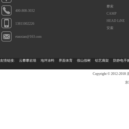
攀索
400-808-3032
CAMP
HEAD LiNE
13811002226
安索
etanxian@163.com
友情链接:
云攀攀岩墙
地坪涂料
界面体育
假山假树
铝艺廊架
防静电手
Copyright © 201
京I